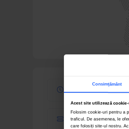
Consimțământ
99.99 Uptime Servere
Acest site utilizează cookie-
Folosim cookie-uri pentru a pe
conectat la 8 ISP
traficul. De asemenea, le ofer
care folosiți site-ul nostru. A