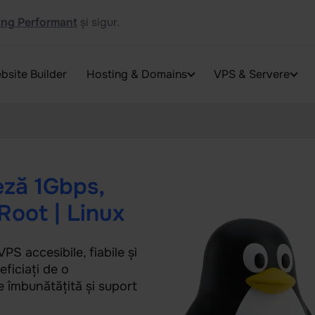
ng Performant
și sigur.
bsite Builder
Hosting & Domains
VPS & Servere
eză 1Gbps,
Root | Linux
PS accesibile, fiabile și
ficiați de o
e îmbunătățită și suport