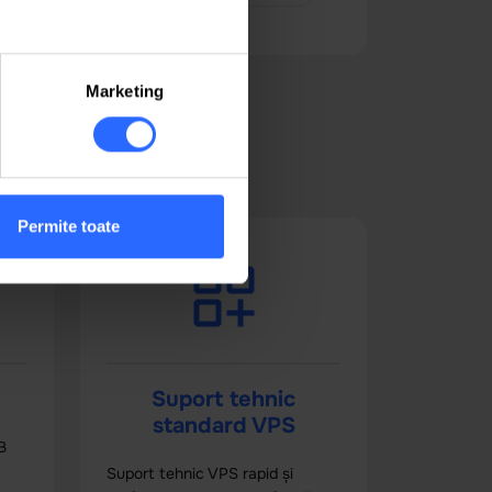
Marketing
icii
Permite toate
Suport tehnic
standard VPS
B
Suport tehnic VPS rapid și