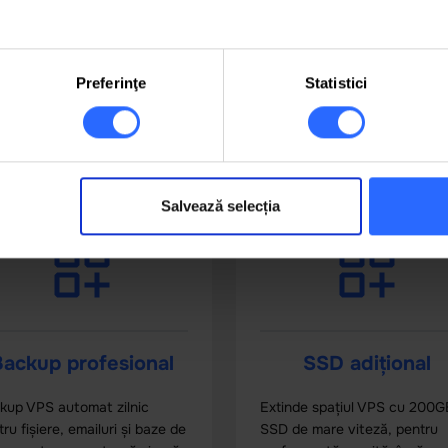
Preferinţe
Statistici
 recomandăm și următoarele serv
Salvează selecția
ackup profesional
SSD adițional
kup VPS automat zilnic
Extinde spațiul VPS cu 200G
ru fișiere, emailuri și baze de
SSD de mare viteză, pentru