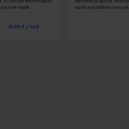
e, cu stocare externă sigură
performanță sporită, încărca
estaurare rapidă.
rapidă și stabilitate crescută
14.99 € / lună