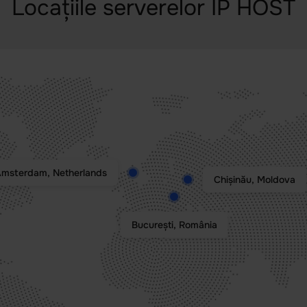
Locațiile serverelor IP HOST
msterdam, Netherlands
Chișinău, Moldova
București, România