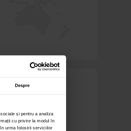
Despre
Rețea de 100Gbps
 sociale și pentru a analiza
Sistem antiincendiu
rmații cu privire la modul în
n urma folosirii serviciilor