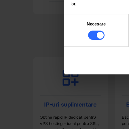
lor.
Selecția
Necesare
consimțământului
Îți
IP-uri suplimentare
B
Obține rapid IP dedicat pentru
Bac
VPS hosting – ideal pentru SSL,
pent