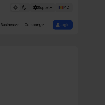
MD
Suport
Business
Company
Login