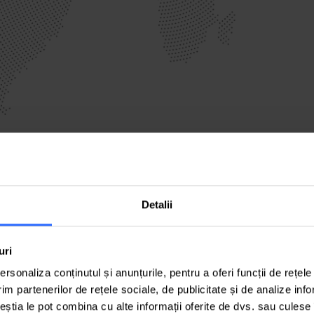
Detalii
Temperatura medie 24 °C
uri
rsonaliza conținutul și anunțurile, pentru a oferi funcții de rețele
X2 Generatoare de
im partenerilor de rețele sociale, de publicitate și de analize info
250kW
ceștia le pot combina cu alte informații oferite de dvs. sau culese î