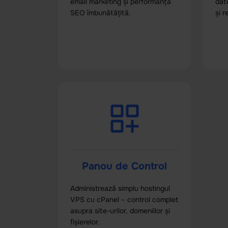
email marketing și performanță
dat
SEO îmbunătățită.
și r
Panou de Control
Administrează simplu hostingul
VPS cu cPanel – control complet
asupra site-urilor, domeniilor și
fișierelor.