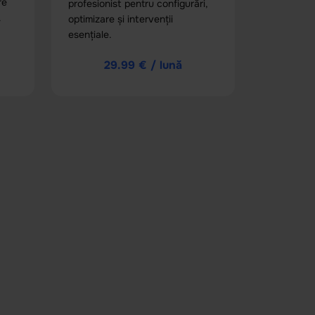
re
profesionist pentru configurări,
.
optimizare și intervenții
esențiale.
29.99 € / lună