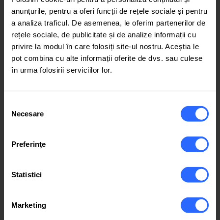
anunțurile, pentru a oferi funcții de rețele sociale și pentru
a analiza traficul. De asemenea, le oferim partenerilor de
rețele sociale, de publicitate și de analize informații cu
privire la modul în care folosiți site-ul nostru. Aceștia le
pot combina cu alte informații oferite de dvs. sau culese
Informații Despre Transfer de Domeniu
în urma folosirii serviciilor lor.
WEB
Transferă domeniu .md gratuit (taxa se va aplica
Selecția
Necesare
doar la reînnoirea acestuia).
consimțământului
Iată câteva lucruri importante pe care să le iei în
Preferinţe
considerare în procesul de transfer al domeniului:
Actualizează-ți informațiile de contact:
Atât
Statistici
registrarul de la care pleci, cât și noul
furnizor vor avea nevoie să te contacteze în
timpul procesului de transfer, așadar
Marketing
informațiile tale de contact trebuie să fie