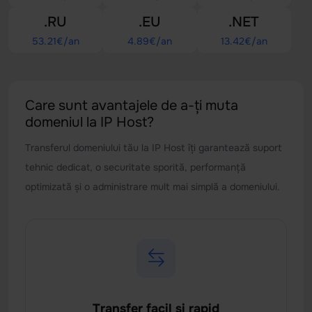
.RU
.EU
.NET
53.21
€/an
4.89
€/an
13.42
€/an
Care sunt avantajele de a-ți muta
domeniul la IP Host?
Transferul domeniului tău la IP Host îți garantează suport
tehnic dedicat, o securitate sporită, performanță
optimizată și o administrare mult mai simplă a domeniului.
Transfer facil și rapid