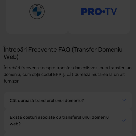
Întrebări Frecvente FAQ (Transfer Domeniu
Web)
Întrebări frecvente despre transfer domenii: vezi cum transferi un
domeniu, cum obții codul EPP și cât durează mutarea la un alt
furnizor
Cât durează transferul unui domeniu?
Durata transferului unui domeniu poate varia în funcție de
Există costuri asociate cu transferul unui domeniu
furnizorul de servicii de domenii și de procedurile specifice
web?
ale acestuia. În general, procesul poate dura între 5 și 7
zile lucrătoare. Este important să ții cont de faptul că
Da, transferul de domenii poate implica anumite costuri.