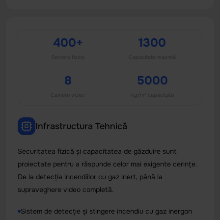
400+
1300
Servere fizice
Capacitate maximă
8
5000
Camere video
kg/m² capacitate
Infrastructura Tehnică
Securitatea fizică și capacitatea de găzduire sunt
proiectate pentru a răspunde celor mai exigente cerințe.
De la detecția incendiilor cu gaz inert, până la
supraveghere video completă.
Sistem de detecție și stingere incendiu cu gaz inergon