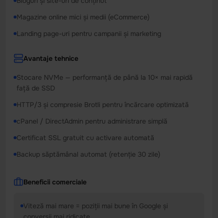
Bloguri și site-uri de conținut
Magazine online mici și medii (eCommerce)
Landing page-uri pentru campanii și marketing
Avantaje tehnice
Stocare NVMe — performanță de până la 10× mai rapidă
față de SSD
HTTP/3 și compresie Brotli pentru încărcare optimizată
cPanel / DirectAdmin pentru administrare simplă
Certificat SSL gratuit cu activare automată
Backup săptămânal automat (retenție 30 zile)
Beneficii comerciale
Viteză mai mare = poziții mai bune în Google și
conversii mai ridicate