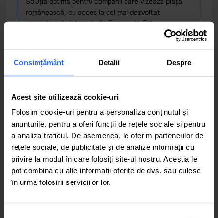
Soluția optimă pentru companii care vizează piața
românească, cu acces la cel mai dezvoltat
ecosistem de internet din Europa de Est.
Consimțământ
Detalii
Despre
Ce este un Datacentru și cum
Acest site utilizează cookie-uri
funcționează?
Folosim cookie-uri pentru a personaliza conținutul și
Un centru de date (datacentru) este o facilitate
anunțurile, pentru a oferi funcții de rețele sociale și pentru
specializată care găzduiește infrastructura IT critică —
a analiza traficul. De asemenea, le oferim partenerilor de
servere, echipamente de rețea, sisteme de stocare și
rețele sociale, de publicitate și de analize informații cu
soluții de securitate — într-un mediu controlat și protejat.
privire la modul în care folosiți site-ul nostru. Aceștia le
pot combina cu alte informații oferite de dvs. sau culese
Cum funcționează un centru de date
în urma folosirii serviciilor lor.
modern?
Un datacentru profesional integrează mai multe straturi
de infrastructură pentru a asigura funcționarea
Selecția