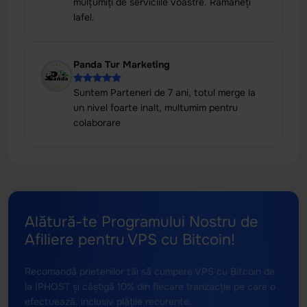
mulțumiți de serviciile voastre. Rămâneți
lafel.
Panda Tur Marketing
Suntem Parteneri de 7 ani, totul merge la
un nivel foarte inalt, multumim pentru
colaborare
Alătură-te Programului Nostru de
Afiliere pentru VPS cu Bitcoin!
Recomandă prietenilor tăi să cumpere VPS cu Bitcoin de
la IPHOST și câștigă 10% din fiecare tranzacție pe care o
efectuează, inclusiv plățile recurente.