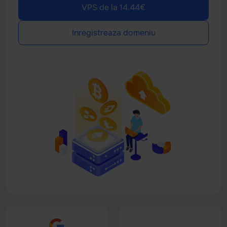
VPS de la 14.44€
Inregistreaza domeniu