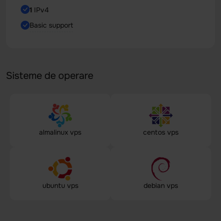
1
IPv4
Basic support
Sisteme de operare
almalinux vps
centos vps
ubuntu vps
debian vps