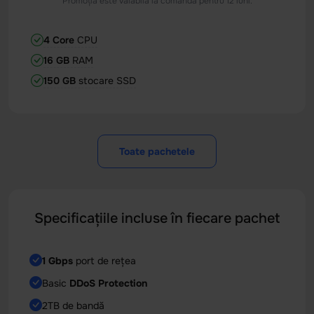
Promoția este valabilă la comandă pentru 12 luni.
4 Core
CPU
16 GB
RAM
150 GB
stocare SSD
Toate pachetele
Specificațiile incluse în fiecare pachet
1 Gbps
port de rețea
Basic
DDoS Protection
2TB de bandă