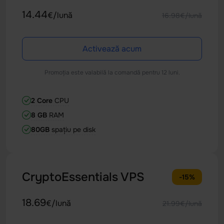
14.44
€/lună
16.98€/lună
Activează acum
Promoția este valabilă la comandă pentru 12 luni.
2 Core
CPU
8 GB
RAM
80GB
spațiu pe disk
CryptoEssentials VPS
-15%
18.69
€/lună
21.99€/lună