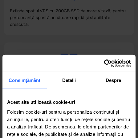
Extinde spațiul VPS cu 200GB SSD de mare viteză, pentru
performanță sporită, încărcare rapidă și stabilitate
crescută.
Consimțământ
Detalii
Despre
Suport tehnic standard VPS
Acest site utilizează cookie-uri
Suport tehnic VPS rapid și profesionist pentru configurări,
optimizare și intervenții esențiale.
Folosim cookie-uri pentru a personaliza conținutul și
anunțurile, pentru a oferi funcții de rețele sociale și pentru
29.99 € / lună
a analiza traficul. De asemenea, le oferim partenerilor de
rețele sociale, de publicitate și de analize informații cu