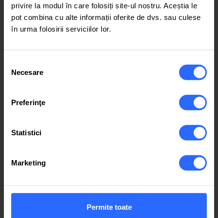
privire la modul în care folosiți site-ul nostru. Aceștia le
pot combina cu alte informații oferite de dvs. sau culese
în urma folosirii serviciilor lor.
Selecția
Necesare
consimțământului
Panou de Control
Preferinţe
Administrează simplu hostingul VPS cu cPanel – control
complet asupra site-urilor, domeniilor și fișierelor.
Statistici
22.68 € / lună
Marketing
Avantajele cumpărării unui VPS cu
Bitcoin!
Permite toate