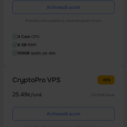
Activează acum
Promoția este valabilă la comandă pentru 12 luni.
4 Core
CPU
8 GB
RAM
100GB
spațiu pe disk
CryptoPro VPS
-15%
25.49
€/lună
29.99€/lună
Activează acum