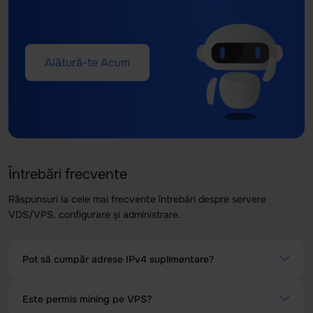
Alătură-te Acum
Întrebări frecvente
Răspunsuri la cele mai frecvente întrebări despre servere
VDS/VPS, configurare și administrare.
Pot să cumpăr adrese IPv4 suplimentare?
Da, poți cumpăra adrese IPv4 suplimentare pentru toate
Este permis mining pe VPS?
VPS-urile achiziționate cu criptomonede. Ai opțiunea de a