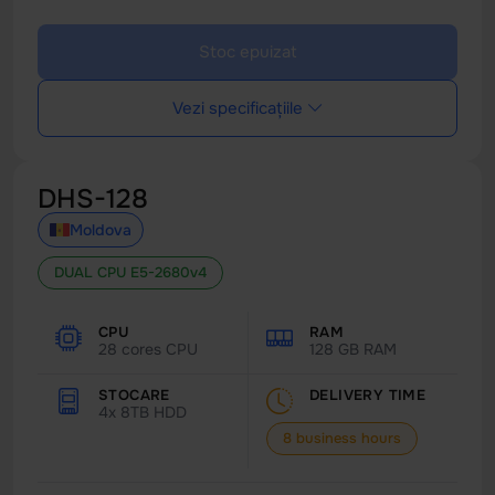
Stoc epuizat
Vezi specificațiile
DHS-128
Moldova
DUAL CPU E5-2680v4
CPU
RAM
28 cores CPU
128 GB RAM
STOCARE
DELIVERY TIME
4x 8TB HDD
8 business hours