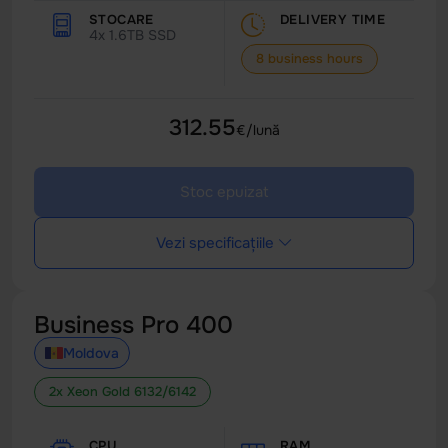
STOCARE
DELIVERY TIME
4x 1.6TB SSD
8 business hours
312.55
€/lună
Stoc epuizat
Vezi specificațiile
Business Pro 400
Moldova
2x Xeon Gold 6132/6142
CPU
RAM