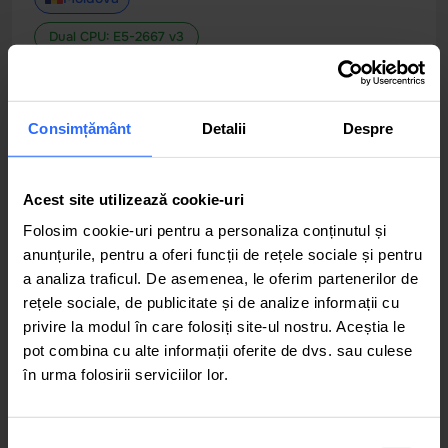
Dual CPU: E5-2667 v3
CPU
RAM
16 core CPU
64 GB RAM
Consimțământ
Detalii
Despre
STOCARE
DELIVERY TIME
2x 4TB HDD
8 business hours
Acest site utilizează cookie-uri
Folosim cookie-uri pentru a personaliza conținutul și
189.00
anunțurile, pentru a oferi funcții de rețele sociale și pentru
€/lună
a analiza traficul. De asemenea, le oferim partenerilor de
rețele sociale, de publicitate și de analize informații cu
Stoc epuizat
privire la modul în care folosiți site-ul nostru. Aceștia le
pot combina cu alte informații oferite de dvs. sau culese
Vezi specificațiile
în urma folosirii serviciilor lor.
Selecția