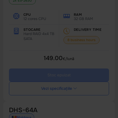
2x E5-2630
CPU
RAM
12 cores CPU
32 GB RAM
STOCARE
DELIVERY TIME
Hard RAID 4x4 TB
SATA
8 business hours
149.00
€/lună
Stoc epuizat
Vezi specificațiile
DHS-64A
Moldova