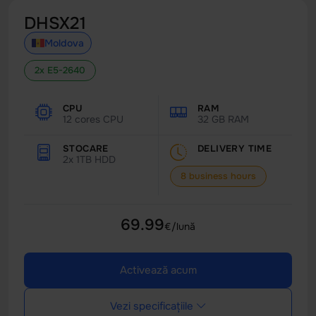
DHSX21
Moldova
2x E5-2640
CPU
RAM
12 cores CPU
32 GB RAM
STOCARE
DELIVERY TIME
2x 1TB HDD
8 business hours
69.99
€/lună
Activează acum
Vezi specificațiile