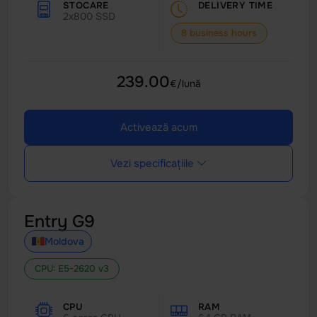
STOCARE
DELIVERY TIME
2x800 SSD
8 business hours
239.00
€/lună
Activează acum
Vezi specificațiile
Entry G9
Moldova
CPU: E5-2620 v3
CPU
RAM