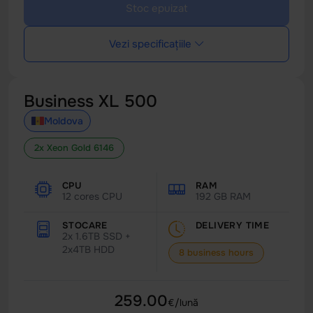
Stoc epuizat
Vezi specificațiile
Business XL 500
Moldova
2x Xeon Gold 6146
CPU
RAM
12 cores CPU
192 GB RAM
STOCARE
DELIVERY TIME
2x 1.6TB SSD +
2x4TB HDD
8 business hours
259.00
€/lună