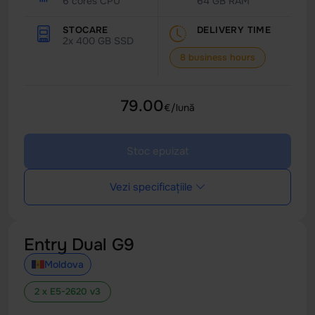
6 cores CPU
64 GB RAM
STOCARE
DELIVERY TIME
2x 400 GB SSD
8 business hours
79.00
€/lună
Stoc epuizat
Vezi specificațiile
Entry Dual G9
Moldova
2 x E5-2620 v3