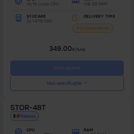
14/16 cores CPU
128 GB RAM
STOCARE
DELIVERY TIME
2x 1.6TB SSD
8 business hours
349.00
€/lună
Stoc epuizat
Vezi specificațiile
STOR-48T
Moldova
CPU
RAM