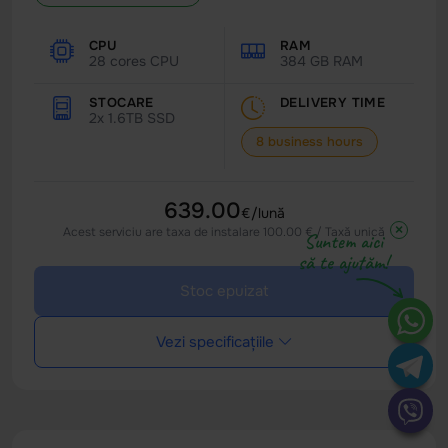
CPU
RAM
28 cores CPU
384 GB RAM
STOCARE
DELIVERY TIME
2x 1.6TB SSD
8 business hours
639.00
€/lună
×
Acest serviciu are taxa de instalare 100.00 € / Taxă unică
Suntem aici
să te ajutăm!
Stoc epuizat
Vezi specificațiile