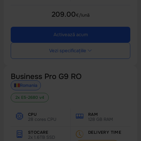
209.00
€/lună
Activează acum
Vezi specificațiile
Business Pro G9 RO
Romania
2x E5-2680 v4
CPU
RAM
28 cores CPU
128 GB RAM
STOCARE
DELIVERY TIME
2x 1.6TB SSD