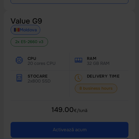
Value G9
Moldova
2x E5-2660 v3
CPU
RAM
20 cores CPU
32 GB RAM
STOCARE
DELIVERY TIME
2x800 SSD
8 business hours
149.00
€/lună
Activează acum