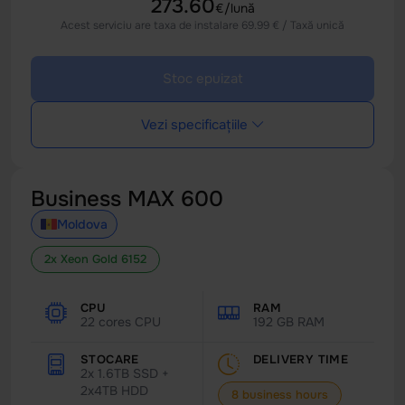
273.60
€/lună
Acest serviciu are taxa de instalare 69.99 € / Taxă unică
Stoc epuizat
Vezi specificațiile
Business MAX 600
Moldova
2x Xeon Gold 6152
CPU
RAM
22 cores CPU
192 GB RAM
STOCARE
DELIVERY TIME
2x 1.6TB SSD +
2x4TB HDD
8 business hours