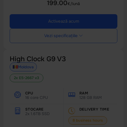
199.00
€/lună
Activează acum
Vezi specificațiile
High Clock G9 V3
Moldova
2x E5-2667 v3
CPU
RAM
16 core CPU
128 GB RAM
STOCARE
DELIVERY TIME
2x 1.6TB SSD
8 business hours