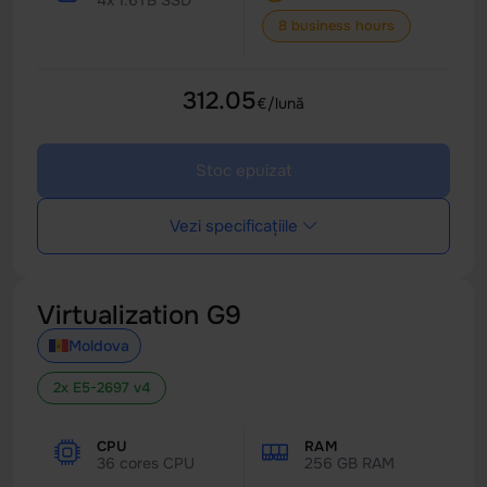
4x 1.6TB SSD
8 business hours
312.05
€/lună
Stoc epuizat
Vezi specificațiile
Virtualization G9
Moldova
2x E5-2697 v4
CPU
RAM
36 cores CPU
256 GB RAM