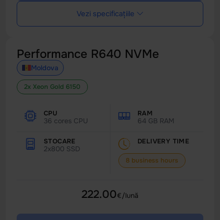
Vezi specificațiile
Performance R640 NVMe
Moldova
2x Xeon Gold 6150
CPU
RAM
36 cores CPU
64 GB RAM
STOCARE
DELIVERY TIME
2x800 SSD
8 business hours
222.00
€/lună