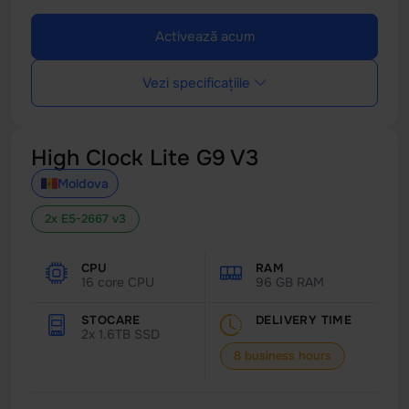
Activează acum
Vezi specificațiile
High Clock Lite G9 V3
Moldova
2x E5-2667 v3
CPU
RAM
16 core CPU
96 GB RAM
STOCARE
DELIVERY TIME
2x 1.6TB SSD
8 business hours