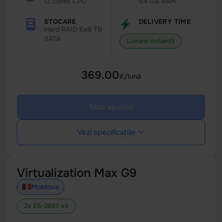
12 cores CPU
64 GB RAM
STOCARE
DELIVERY TIME
Hard RAID 6x8 TB
SATA
Livrare instantă
369.00
€/lună
Stoc epuizat
Vezi specificațiile
Virtualization Max G9
Moldova
2x E5-2697 v4