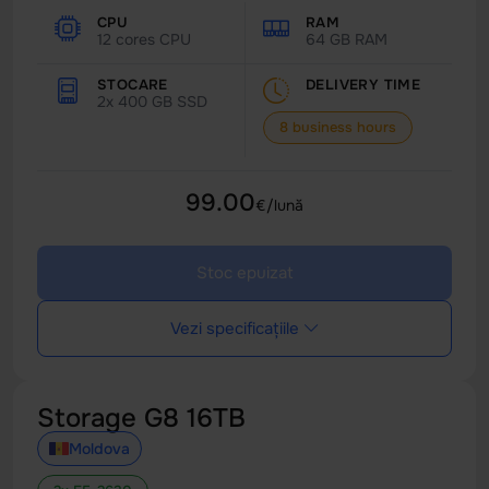
CPU
RAM
12 cores CPU
64 GB RAM
STOCARE
DELIVERY TIME
2x 400 GB SSD
8 business hours
99.00
€/lună
Stoc epuizat
Vezi specificațiile
Storage G8 16TB
Moldova