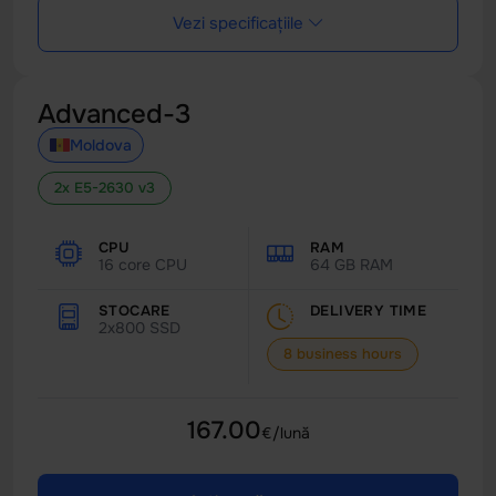
Vezi specificațiile
Advanced-3
Moldova
2x E5-2630 v3
CPU
RAM
16 core CPU
64 GB RAM
STOCARE
DELIVERY TIME
2x800 SSD
8 business hours
167.00
€/lună