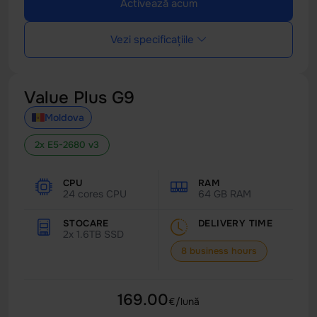
Activează acum
Vezi specificațiile
Value Plus G9
Moldova
2x E5-2680 v3
CPU
RAM
24 cores CPU
64 GB RAM
STOCARE
DELIVERY TIME
2x 1.6TB SSD
8 business hours
169.00
€/lună