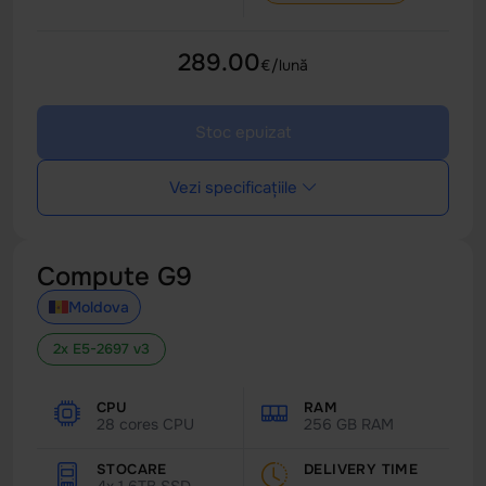
289.00
€/lună
Stoc epuizat
Vezi specificațiile
Compute G9
Moldova
2x E5-2697 v3
CPU
RAM
28 cores CPU
256 GB RAM
STOCARE
DELIVERY TIME