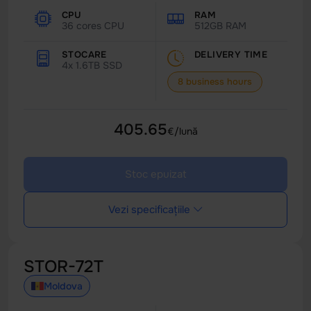
CPU
RAM
36 cores CPU
512GB RAM
STOCARE
DELIVERY TIME
4x 1.6TB SSD
8 business hours
405.65
€/lună
Stoc epuizat
Vezi specificațiile
STOR-72T
Moldova