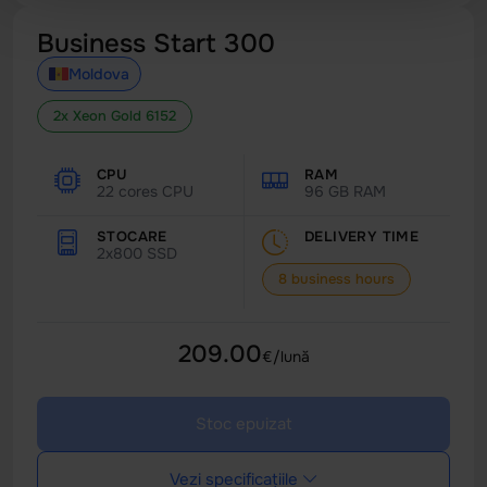
Business Start 300
Moldova
2x Xeon Gold 6152
CPU
RAM
22 cores CPU
96 GB RAM
STOCARE
DELIVERY TIME
2x800 SSD
8 business hours
209.00
€/lună
Stoc epuizat
Vezi specificațiile