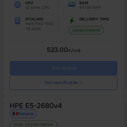
CPU
RAM
12 cores CPU
64 GB RAM
STOCARE
DELIVERY TIME
Hard RAID 6x12
TB SATA
Livrare instantă
523.00
€/lună
Stoc epuizat
Vezi specificațiile
HPE E5-2680v4
Romania
DUAL CPU E5-2680v4