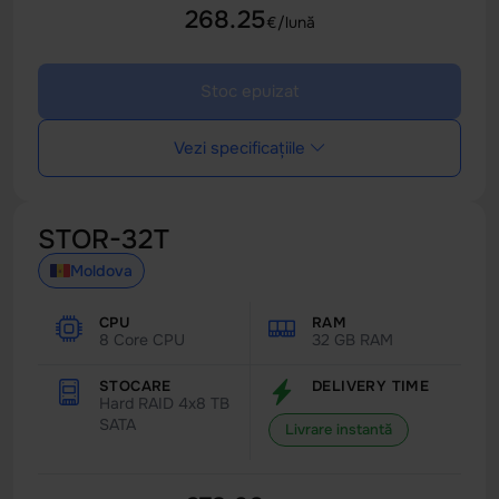
268.25
€/lună
Stoc epuizat
Vezi specificațiile
STOR-32T
Moldova
CPU
RAM
8 Core CPU
32 GB RAM
STOCARE
DELIVERY TIME
Hard RAID 4x8 TB
SATA
Livrare instantă