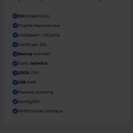
100
Emailuri/oră
Propriile Nameservere
LiteSpeed + LSCache
Certificate SSL
Backup
automat
Trafic
nelimitat
200%
CPU
2GB
RAM
Malware scanning
Imunify360
WHM/cPanel Interface