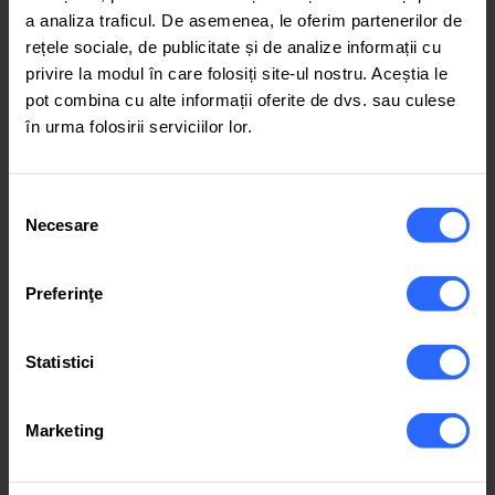
un nivel bun .
a analiza traficul. De asemenea, le oferim partenerilor de
rețele sociale, de publicitate și de analize informații cu
privire la modul în care folosiți site-ul nostru. Aceștia le
Starus Ion
pot combina cu alte informații oferite de dvs. sau culese
în urma folosirii serviciilor lor.
Sunt foarte mulțumit, toate serviciile merg
ideal, iar echipa de suport este rapida si
extrem de ajutatoare.
Selecția
Necesare
consimțământului
Ion Hasnas
Preferinţe
Serviciile de colocare de servere de la
IPHOST au transformat experiența mea de
business! Nu numai că am obținut acces la
Statistici
infrastructura [ ... ]
Marketing
Юрій Толстіков
С IPHOST всегда все хорошо! Сервис