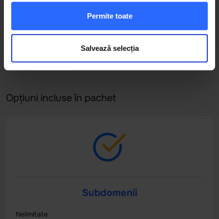
просто супер. Подключили SIP-
Permite toate
телефонию, все работает как часы, связь
идеальная. Если возникают вопросы — [
... ]
Salvează selecția
Opțiuni incluse în pachet
Subdomenii
Nelimitate