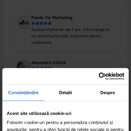
Panda Tur Marketing
Suntem Parteneri de 7 ani, totul merge la
un nivel foarte inalt, multumim pentru
colaborare
Alexandru COICA
De câteva luni utilizez serviciile de suport și
mentenanță a tehnicii de calcul și pot să
spun că experiența este pozitivă. Echipa lor
Consimțământ
Detalii
Despre
[ ... ]
Acest site utilizează cookie-uri
Călin Solcan
Folosim cookie-uri pentru a personaliza conținutul și
Relatiile si atitudinea fata de clienti este la
anunțurile, pentru a oferi funcții de rețele sociale și pentru