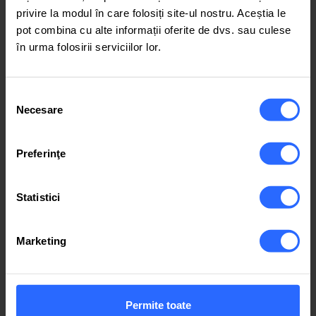
privire la modul în care folosiți site-ul nostru. Aceștia le
pot combina cu alte informații oferite de dvs. sau culese
în urma folosirii serviciilor lor.
Suport Telefonic
+373 22 011 011
Selecția
Apelează
Necesare
consimțământului
Preferinţe
Statistici
Suport Email
Marketing
support@iphost.md
Trimite email
Permite toate