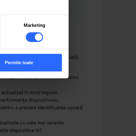
319 MDL
/lună
Marketing
tate)
or personale și a rețelei tale. Iată
Permite toate
olă puternică. Evită utilizarea unor
 actualizat în mod regulat.
 performanța dispozitivului.
 pentru a preveni identificarea ușoară
tualizate cu cele mai recente
lte dispozitive IoT.