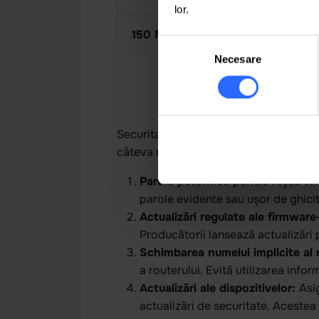
lor.
150 MDL
/lună
219
Selecția
Necesare
consimțământului
Cone
Securitatea în timpul procesului de con
câteva recomandări pentru a asigura o
Parolă puternică pentru rețea Wi
parole evidente sau ușor de ghicit
Actualizări regulate ale firmware-
Producătorii lansează actualizări 
Schimbarea numelui implicite al 
a routerului. Evită utilizarea infor
Actualizări ale dispozitivelor:
Asi
actualizări de securitate. Acestea 