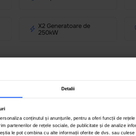
X2 Generatoare de
250kW
Detalii
rnet Family 22 +TV
Internet Family 32
uri
Viteza 600 mbps Router
eza 300 mbps Router WiFi
rsonaliza conținutul și anunțurile, pentru a oferi funcții de rețele
WiFi inclus Număr de
us Număr de telefon gratuit
im partenerilor de rețele sociale, de publicitate și de analize info
telefon gratuit Trafic
ic nelimitat 209 canale TV
ceștia le pot combina cu alte informații oferite de dvs. sau culese î
nelimitat