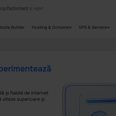
ng Performant
și sigur.
bsite Builder
Hosting & Domains
VPS & Servere
perimentează
ă și fiabilă de internet
 viteze superioare și