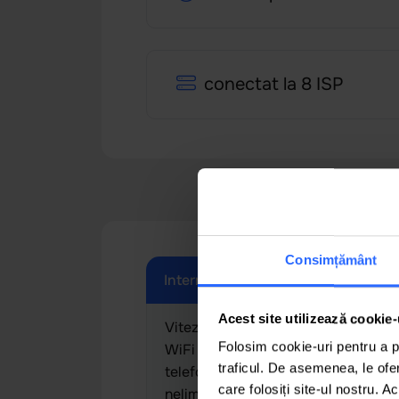
conectat la 8 ISP
Consimțământ
Internet Family 22
Inte
Acest site utilizează cookie-
Viteza 300 mbps Router
Vit
Folosim cookie-uri pentru a pe
WiFi inclus Număr de
incl
traficul. De asemenea, le ofer
telefon gratuit Trafic
Traf
care folosiți site-ul nostru. A
nelimitat