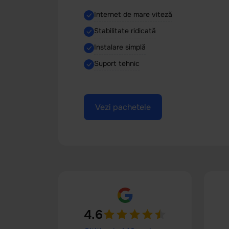
Internet de mare viteză
Stabilitate ridicată
Instalare simplă
Suport tehnic
Vezi pachetele
4.6