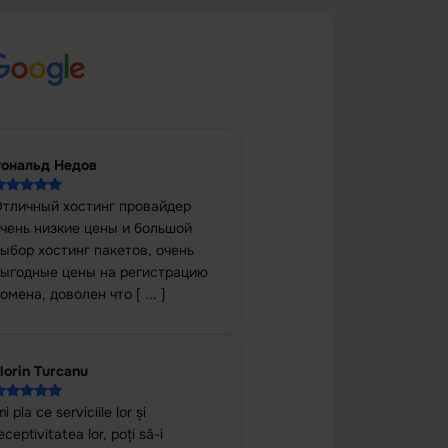
Рональд Недов
тличный хостинг провайдер
чень низкие цены и большой
ыбор хостинг пакетов, очень
выгодные цены на регистрацию
омена, доволен что [ ... ]
lorin Turcanu
mi pla ce serviciile lor și
eceptivitatea lor, poți să-i