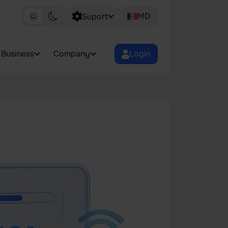
MD
Suport
Business
Company
Login