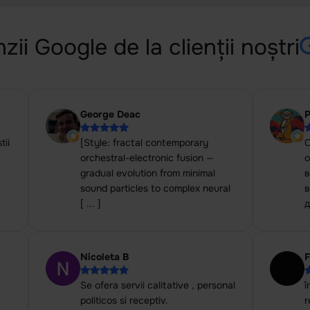
ii Google de la clienții noștri
George Deac
tii
[Style: fractal contemporary
О
orchestral-electronic fusion —
о
gradual evolution from minimal
в
sound particles to complex neural
[ ... ]
д
Nicoleta B
F
Se ofera servii calitative , personal
î
politicos si receptiv.
r