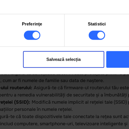
 MDL
/lună
250 MDL
/lună
Preferinţe
Statistici
ctare Internet Acasă (Măsuri de Securi
ectare internet acasă este importantă pentru protejarea datel
Salvează selecția
 conectare sigură la internet acasă:
-Fi:
Asigură-te că rețeaua ta Wi-Fi este protejată printr-o par
, cum ar fi numele de familie sau data de naștere.
ului routerului:
Asigură-te că firmware-ul routerului tău este
pentru a remedia vulnerabilități de securitate și a îmbunătăți
rețelei (SSID):
Modifică numele implicit al rețelei tale (SSID)
mațiilor personale în numele rețelei.
gură-te că toate dispozitivele tale conectate la rețea sunt ac
includ computere, smartphone-uri, televizoare inteligente și a