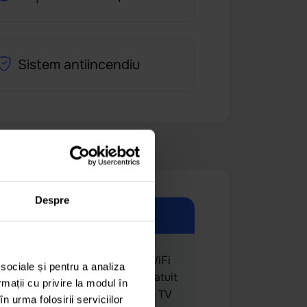
Sistem antiincendiu
Despre
Internet Family 32+ TV
Viteza 600 mbps Router WiFi
 sociale și pentru a analiza
inclus Număr de telefon gratuit
rmații cu privire la modul în
Trafic nelimitat 209 canale TV
n urma folosirii serviciilor