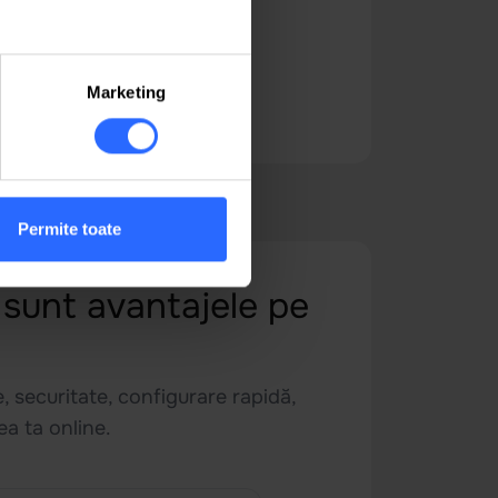
ces
SSH
 nelimitat
gratuit
ces
GIT
e Builder
 Dedicat
Marketing
rsonal PTR record
ort tehnic prioritar
Permite toate
 sunt avantajele pe
, securitate, configurare rapidă,
a ta online.