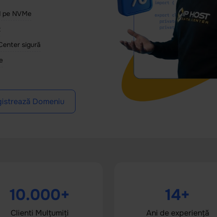
id pe NVMe
t
Center sigură
e
gistrează Domeniu
10.000+
14+
Clienti Mulțumiți
Ani de experiență