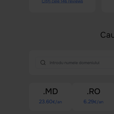
Citiți cele 146 reviews
Cau
.MD
.RO
23.60
6.29
€/an
€/an