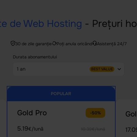
te de Web Hosting
- Prețuri h
30 de zile garanție
Poți anula oricând
Asistență 24/7
Durata abonamentului
1 an
BEST VALUE
POPULAR
Gold Pro
Go
-50%
5.19
€/lună
17.0
10.39€/lună