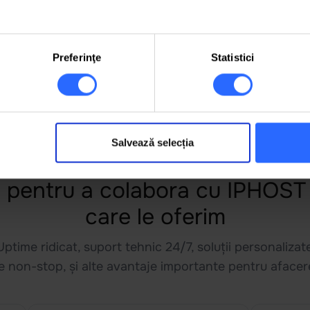
Acces
SSH
Ac
Migrăm website-ul
gratuit
SSL
Acces
GIT
Ac
Protecție
Flood/DDoS
Sit
IP Dedicat
IP
Preferinţe
Statistici
Personal PTR record
Pe
Suport tehnic prioritar
Sup
Salvează selecția
e pentru a colabora cu IPHOST
care le oferim
ime ridicat, suport tehnic 24/7, soluții personalizate
e non-stop, și alte avantaje importante pentru afacere