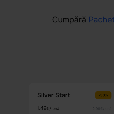
Cumpără
Pache
Silver Start
-50%
1.49
€/lună
2.99€/lună