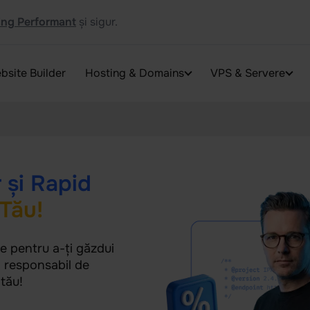
ng Performant
și sigur.
bsite Builder
Hosting & Domains
VPS & Servere
 și Rapid
Tău!
te pentru a-ți găzdui
l responsabil de
 tău!