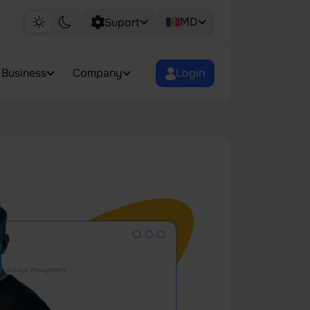
MD
Suport
Business
Company
Login