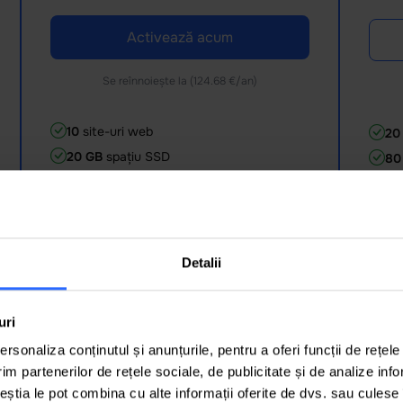
Activează acum
Se reînnoiește la
(124.68 €/an)
10
site-uri web
20
20 GB
spațiu SSD
80
Domeniu
gratuit
Do
Vezi specificațiile
100%
CPU alocat
40
Detalii
2GB
RAM
8G
10
baze de date
20
uri
30
conexiuni simultane
50
rsonaliza conținutul și anunțurile, pentru a oferi funcții de rețele
250.000
fișiere pe server
40
Specificațiile incluse în fiecare pachet
im partenerilor de rețele sociale, de publicitate și de analize info
Imunify360
Im
ceștia le pot combina cu alte informații oferite de dvs. sau culese î