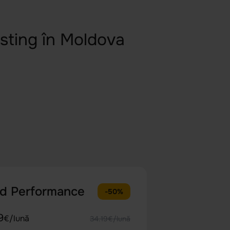
osting în Moldova
ld Performance
-50%
9
€/lună
34.19€/lună