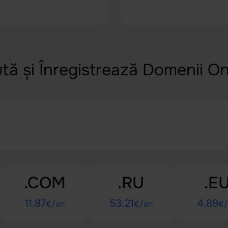
tă și Înregistrează Domenii On
.COM
.RU
.E
11.87
53.21
4.89
€/an
€/an
€/