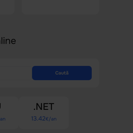
line
Caută
U
.NET
13.42
an
€/an