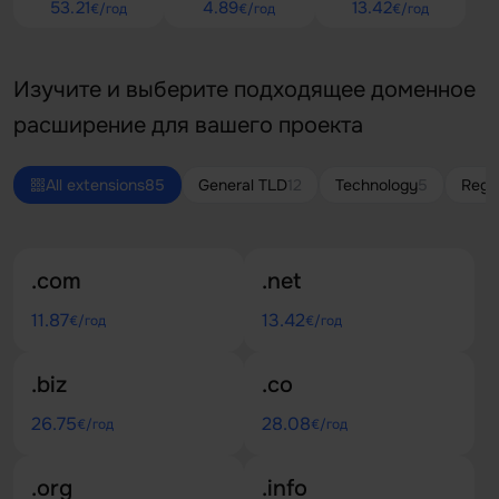
53.21
4.89
13.42
€/год
€/год
€/год
Изучите и выберите подходящее доменное
расширение для вашего проекта
All extensions
85
General TLD
12
Technology
5
Regi
.com
.net
11.87
13.42
€/год
€/год
.biz
.co
26.75
28.08
€/год
€/год
.org
.info