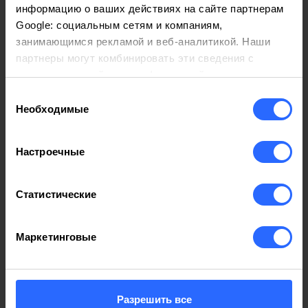
информацию о ваших действиях на сайте партнерам
Google: социальным сетям и компаниям,
Способы оплаты
занимающимся рекламой и веб-аналитикой. Наши
партнеры могут комбинировать эти сведения с
предоставленной вами информацией, а также
данными, которые они получили при использовании
Выбор
вами их сервисов.
Необходимые
согласия
Настроечные
Статистические
Маркетинговые
Сегодня все вращается вокруг виртуального
мира, и очень трудно, даже во вред себе, не
Разрешить все
обнаружить себя в Интернете. А для того, чтобы