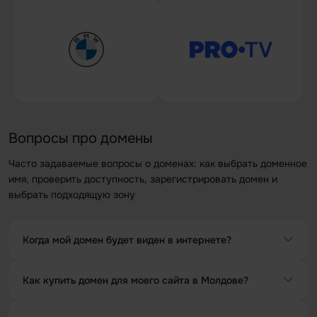
Вопросы про домены
Часто задаваемые вопросы о доменах: как выбрать доменное
имя, проверить доступность, зарегистрировать домен и
выбрать подходящую зону
Когда мой домен будет виден в интернете?
Когда регистрация домена подтверждена, регистраторы
Как купить домен для моего сайта в Молдове?
утверждают, что он станет видимым в течение 72
часов, но обычно он становится видимым в течение
Чтобы купить домен в Молдове, следуй этим простым
первых 2 часов после регистрации.