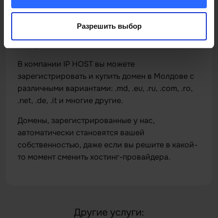
ваши клиенты могли быстро найти вас и
воспользоваться вашими товарами и услугами,
Разрешить выбор
вам нужен сайт с запоминающимся и очень
доступным именем.
В компании IP HOST вы можете
зарегистрировать и купить домен в Молдове с
различными вариантами: .md, .eu, .ru, .com, .ro,
.net, .de, .it и многие другие.
Домены, зарегистрированные у нас,
автоматически становятся вашей
собственностью, даже если вы решите в какой-
то момент сменить хостинг-провайдера.
Другие услуги: