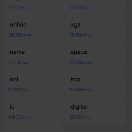
12.71
23.77
€/год
€/год
.online
.xyz
36.35
15.58
€/год
€/год
.name
.space
11.41
27.28
€/год
€/год
.onl
.top
12.88
13.36
€/год
€/год
.io
.digital
64.03
36.78
€/год
€/год