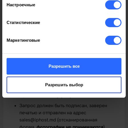
Запрос должен быть подписан, заверен
Настроечные
печатью и отправлен на адрес
sales@iphost.md (отсканированная
Статистические
форма,
изображения не принимаются
).
Скачать
Маркетинговые
Перенос номера на IP HOST
Запрос должен быть подписан, заверен
печатью и отправлен по адресу
Разрешить все
sales@iphost.md (отсканированная
форма,
изображения не принимаются
).
Скачать
Разрешить выбор
Запрос на отмену услуги
Запрос должен быть подписан, заверен
печатью и отправлен на адрес
sales@iphost.md (отсканированная
форма,
фотографии не принимаются
).