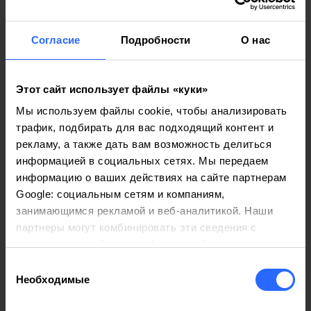
Плата за обработку заявки для некоторых
доменов составляет 10 евро.
Для доменов с истекшим сроком действия
Согласие
Подробности
О нас
миграционный код не предоставляется.
Скачать
Этот сайт использует файлы «куки»
Добавить контактное лицо
Мы используем файлы cookie, чтобы анализировать
Добавьте доверенных лиц, которые могут
трафик, подбирать для вас подходящий контент и
получить доступ к панели управления и
рекламу, а также дать вам возможность делиться
запросить техническую поддержку или
информацией в социальных сетях. Мы передаем
конфиденциальные данные.
информацию о ваших действиях на сайте партнерам
Запрос должен быть подписан, заверен
Google: социальным сетям и компаниям,
занимающимся рекламой и веб-аналитикой. Наши
печатью и отправлен на адрес
партнеры могут комбинировать эти сведения с
sales@iphost.md (в отсканированном
предоставленной вами информацией, а также
виде,
фотографии не принимаются
).
данными, которые они получили при использовании
Скачать
Выбор
вами их сервисов.
Необходимые
согласия
Запрос на смену владельца