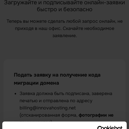
Загружайте и подписывайте онлайн-заявки
быстро и безопасно
Теперь вы можете сделать любой запрос онлайн, не
приходя в наш офис. Скачайте необходимое
заявление.
Подать заявку на получение кода
миграции домена
Заявка должна быть подписана, заверена
печатью и отправлена по адресу
billing@innovahosting.net
(отсканированная форма,
фотографии не
принимаются
).