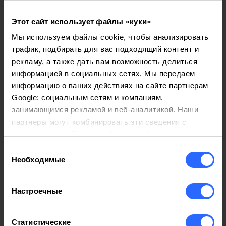
Противопожарная система
Этот сайт использует файлы «куки»
Мы используем файлы cookie, чтобы анализировать
трафик, подбирать для вас подходящий контент и
рекламу, а также дать вам возможность делиться
информацией в социальных сетях. Мы передаем
В чем заключаются основные
информацию о ваших действиях на сайте партнерам
преимущества резервного
Google: социальным сетям и компаниям,
копирования данных?
занимающимся рекламой и веб-аналитикой. Наши
партнеры могут комбинировать эти сведения с
Защита данных:
резервное копирование
предоставленной вами информацией, а также
данными, которые они получили при использовании
гарантирует, что ваши данные защищены от
Выбор
вами их сервисов.
потери или повреждения.
Необходимые
согласия
Непрерывность бизнеса:
резервное
копирование позволяет быстро
Настроечные
восстановить данные в случае инцидента или
технической проблемы.
Снижение рисков:
резервное копирование
Статистические