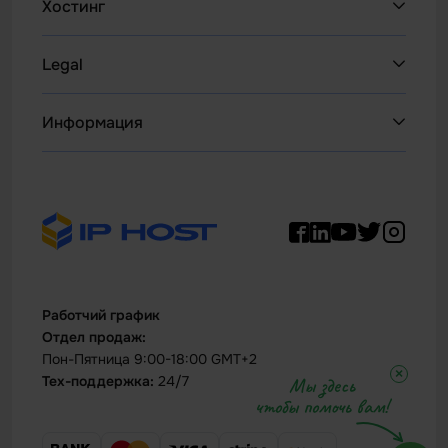
Хостинг
Web Hosting
Legal
НОВОЕ
WordPress
Политика возврата
Информация
Litespeed Хостинг
Политика конфиденциальности
WHOIS
Хостинг для реселлеров
Правила и условия
Техническая поддержка
Все VPS
Параметры качества
Дата Центр
VPS Windows
Сообщить о нарушении
Контакты
VDS серверы
Acceptable Use Policy (AUP)
Работчий график
VPS за биткоины
Скачать документы
Отдел продаж:
Выделенный сервер
Пон-Пятница 9:00-18:00 GMT+2
×
Тех-поддержка:
24/7
Мы здесь
Биткойн сервер
чтобы помочь вам!
Сервер Mac Bare Metal