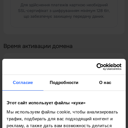
Для здійснення платежів карткою необхідний
SSL-сертифікат з шифруванням мінімум 128 біт,
що забезпечує захищену передачу даних.
Время активации домена
10K+
Веб-доменов под управлением
Согласие
Подробности
О нас
99.9%
Этот сайт использует файлы «куки»
Uptime Услуг
Мы используем файлы cookie, чтобы анализировать
трафик, подбирать для вас подходящий контент и
рекламу, а также дать вам возможность делиться