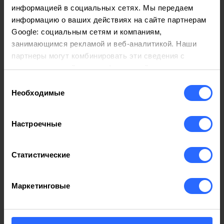
1 мин
информацией в социальных сетях. Мы передаем
информацию о ваших действиях на сайте партнерам
Среднее время регистрации
Google: социальным сетям и компаниям,
занимающимся рекламой и веб-аналитикой. Наши
партнеры могут комбинировать эти сведения с
предоставленной вами информацией, а также
Другие услуги:
данными, которые они получили при использовании
Выбор
вами их сервисов.
Необходимые
согласия
Веб-домены
Настроечные
Что представляет собой SSL-
Статистические
сертификат?
Маркетинговые
Это сертификат, который обеспечивает защиту
от определенных уязвимостей безопасности,
повышая конверсию в электронной коммерции