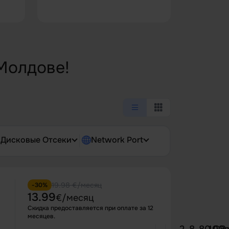
Молдове!
Дисковые Отсеки
Network Port
19.98 €/месяц
-30%
13.99
€/месяц
Скидка предоставляется при оплате за 12
месяцев.
2
8
80 GB
100