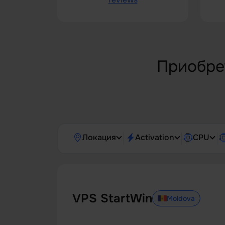
Приобре
Локация
Activation
CPU
VPS StartWin
Moldova