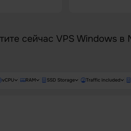
тите сейчас VPS Windows в 
vCPU
RAM
SSD Storage
Traffic included