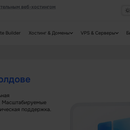
тельным веб-хостингом
te Builder
Хостинг & Домены
VPS & Серверы
Б
олдове
ьная
и. Масштабируемые
ническая поддержка.