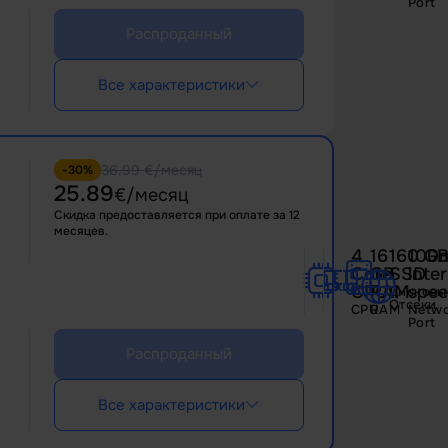
Port
Распроданный
Все характеристики
36.99 €/месяц
-30%
25.89
€/месяц
Скидка предоставляется при оплате за 12
месяцев.
4
16
160 G
100
Core
GB
SSD
inte
CPU
RAM
spe
Дисковы
Отсеки
CPU
RAM
Netwo
Port
Распроданный
Все характеристики