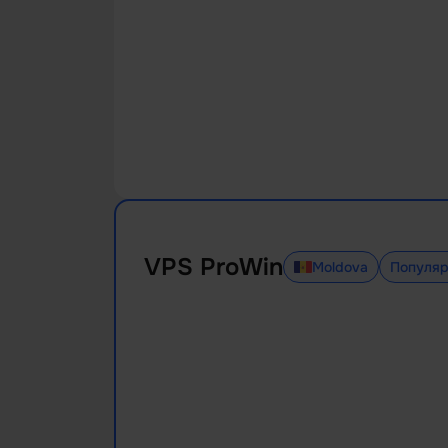
VPS ProWin
Moldova
Популя