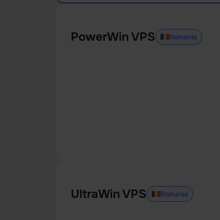
PowerWin VPS
Romania
UltraWin VPS
Romania