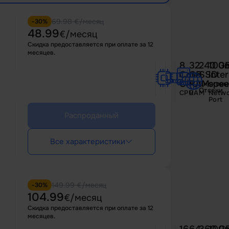
69.98 €/месяц
-30%
48.99
€/месяц
Скидка предоставляется при оплате за 12
месяцев.
8
32
240 G
100
Core
GB
SSD
inte
CPU
RAM
spe
Дисковы
Отсеки
CPU
RAM
Netwo
Port
Распроданный
Все характеристики
149.99 €/месяц
-30%
104.99
€/месяц
Скидка предоставляется при оплате за 12
месяцев.
16
64
360 G
100