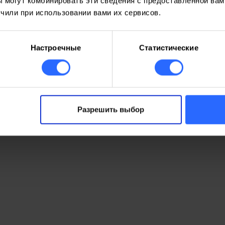
 могут комбинировать эти сведения с предоставленной вам
чили при использовании вами их сервисов.
Настроечные
Статистические
Разрешить выбор