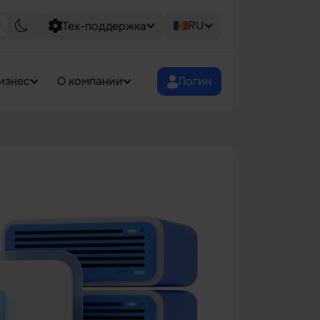
RU
Тех-поддержка
изнес
О компании
Логин