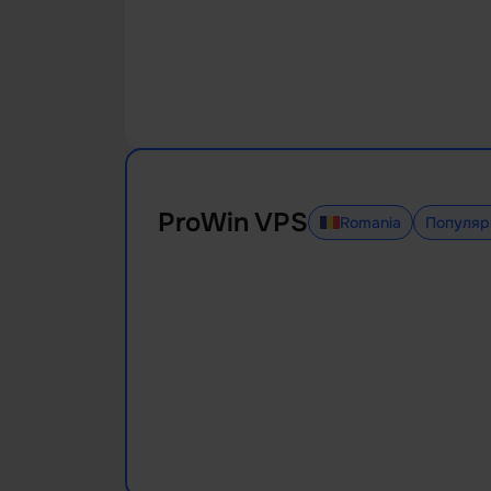
ProWin VPS
Romania
Популяр